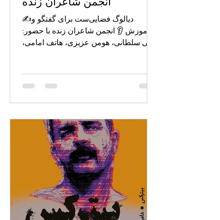
انجمن شاعران زنده
✍️دیالوگ فضایی‌ست برای گفتگو و
آموزش 👂 انجمن شاعران زنده با حضور:
الی سلطانی، هومن عزیزی، هاتف امامی،
مزدک نظافت. یکشنبه: انجمن شاعران...